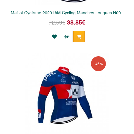
Maillot Cyclisme 2020 IAM Cycling Manches Longues N001
38.85€
72.59€
-46%