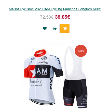
Maillot Cyclisme 2020 IAM Cycling Manches Longues N002
38.85€
72.59€
-53%